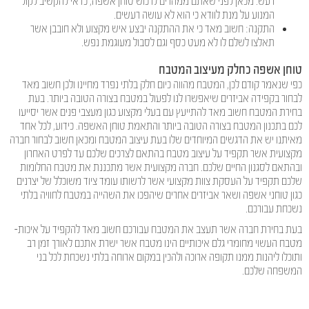
רעש. מכאן לפני שאתם ממהרים לרכוש טוחן אשפה, כדאי להקשיב לקול
המנוע על מנת לוודא כי הוא לא עושה רעשים.
התקנה: חשוב מאד כי את ההתקנה יבצע איש מקצוע ולא חובבן אשר
תאלצו לשלם לו לא מעט כסף וגם לסבול מעוגמת נפש.
טוחן אשפה כחלק מעיצוב המטבח
כפי שנאמר קודם לכן, המטבח מהווה כיום חלק בלתי נפרד מחיינו ולכן חשוב מאד
לבחור בקפידה אביזרים שיאפשרו לנו לפעול במטבח בצורה הטובה ביותר. בעת
בחירת המטבח חשוב מאד להתייעץ עם בעלי מקצוע כגון מעצבי פנים אשר יסייעו
לכם בתכנון המטבח בצורה הטובה ביותר והתאמת טוחן האשפה. כידוע, לכל אחד
מאיתנו יש את הדגשים המיוחדים שלו בעת עיצוב המטבח ומכאן חשוב לבחור חברה
מקצועית אשר תקפיד על עיצוב מטבח בהתאם לצרכים שלכם עד לפרט האחרון
ובהתאם לסגנון החיים שלכם. חברה מקצועית אשר מתכננת את מטבח החלומות
שלכם תקפיד על העסקת צוות מקצועי אשר לרשותו עומד ציוד משוכלל של יצרנים
כגון טוחני אשפה ושאר אביזרים אחרים שיהפכו את השהייה במטבח לחוויה בלתי
נשכחת עבורכם.
בעת בחירת חברה אשר תעצב את המטבח עבורכם חשוב מאד להקפיד על איכות-
מטבח העשוי מחומרי גלם איכותיים הינו מטבח אשר ישרת אתכם לאורך זמן רב
ותוכלו ליהנות ממנו תקופה ארוכה ולהכין במקום ארוחה בלתי נשכחת לכל בני
המשפחה שלכם.