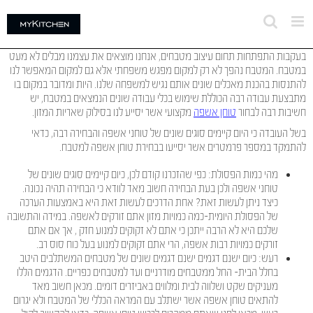
לג
תוכן
בעקבות התפתחות תחום עיצוב מטבחים, אנחנו מוצאים את עצמנו מבלים לא מעט
במטבח. המטבח נהפך לא רק למקום מפגש משפחתי אלא גם למקום המאפשר לנו
להתנסות בהכנת מאכלים שונים אותם נגיש למשפחה שלנו. היות ומדובר במקום בו
מתבצעת עבודה רבה הכוללת שימוש בכלי עבודה שונים הנמצאים במטבח, יש
חשיבות רבה לבחור
טוחן אשפה
מקצועי אשר יסייע לנו בסילוק שאריות המזון.
בשל העובדה כי היום קיימים סוגים שונים של טוחני אשפה והבחירה רבה, כדאי
להתמקד במספר פרמטרים אשר יסייעו בבחירת טוחן אשפה למטבח.
מהי כמות הפסולת: כפי שהזכרנו קודם לכן, כיום קיימים סוגים שונים של
טוחני אשפה ולכן בעת הבחירה חשוב מאד לוודא כי הבחירה תהיה נכונה.
כיצד ניתן לעשות זאת? אחת הדרכים לעשות זאת היא באמצעות הערכה
של הפסולת היומית-כמה כמויות מזון אתם זורקים לאשפה. במידה והתשובה
שלכם היא לא הרבה ייתכן כי אתם לא זקוקים למנוע חזק , אך אם אתם
זורקים כמויות רבות אשפה, הרי אתם זקוקים למנוע בעל כוח סוס רב.
רעש: כיום ישנם דגמים ישנם דגמים שונים של מטבחים המשתלבים היטב
בחלל הבית- החל ממטבחים מודרניים ועד למטבחים כפריים. הדגמים הללו
מעניקים שקט ושלווה לבית ומלווים באביזרים דומים. מכאן חשוב מאד
להתאים טוחן אשפה אשר ישתלב עם המראה הכללי של המטבח ולא יגרום