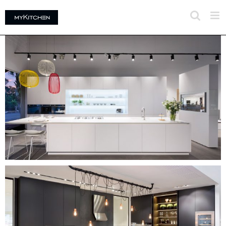
לג
תוכן
המטבח המודרני